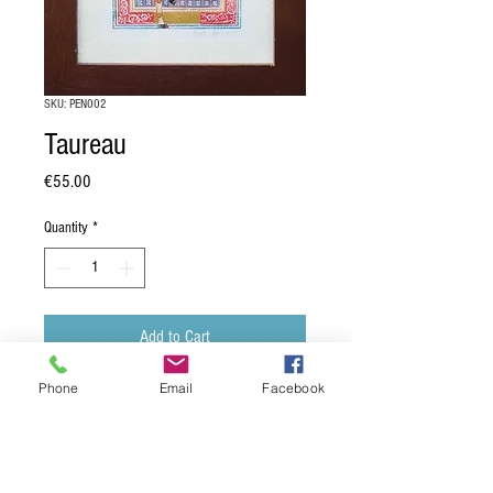
SKU: PEN002
Taureau
Price
€55.00
Quantity
*
Add to Cart
Phone
Email
Facebook
Taureau: 21 avril - 21 mai.
Enluminure sur papier aquarelle.
D'après le tractatus sphaera, manuscrit
en latin datant du XIVème siècle