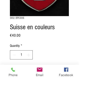
SKU: BPC006
Suisse en couleurs
Price
€40.00
Quantity
*
Add to Cart
Phone
Email
Facebook
Blason de la Suisse, en couleurs:
"De gueules, à la croix alésée d'argent".
Dimension: 15 x 18,5 cm.
Moulage en pierre reconstituée, muni
d'une attache au dos.