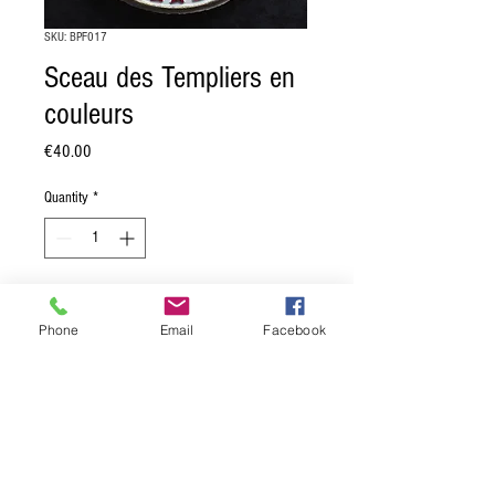
SKU: BPF017
Sceau des Templiers en
couleurs
Price
€40.00
Quantity
*
Add to Cart
Phone
Email
Facebook
Sceau des Templiers en couleurs.
Sigillum Militum XPisti.
Dimension: 16,5 cm de diamètre.
Moulage en pierre reconstituée, muni
d'une attache au dos.