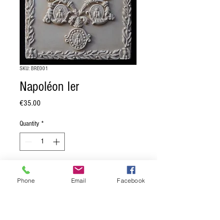
SKU: BRE001
Napoléon Ier
Price
€35.00
Quantity
*
Add to Cart
Phone
Email
Facebook
Profil de l'empereur Napoléon Ier en
médaillon, accompagné de ses