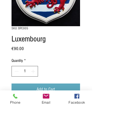
SKU: BPC005
Luxembourg
Price
€90.00
Quantity
*
Add to Cart
Phone
Email
Facebook
Blason du Luxembourg:
"Burelé d'argent et d'azur, au lion de
gueules brochant, armé, lampassé et
couronné d'or".