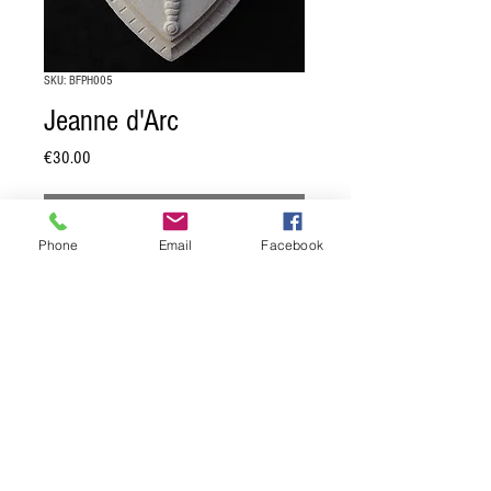
SKU: BFPH005
Jeanne d'Arc
Price
€30.00
Out of Stock
Phone
Email
Facebook
Blason de Jeanne d'Arc.
Dimension: 17 x 20 cm.
Moulage en pierre reconstituée, muni
d'une attache au dos.
Privacy Policy