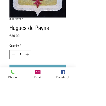
SKU: BPF002
Hugues de Payns
Price
€30.00
Quantity
*
Add to Cart
Phone
Email
Facebook
Blason d'Hugues de Payns, fondateur et
premier maître de l'ordre des Templiers:
"d'or à l'aigle de gueules"
.
Dimension: 13,5 x 16 cm.
Moulage en pierre reconstituée, muni