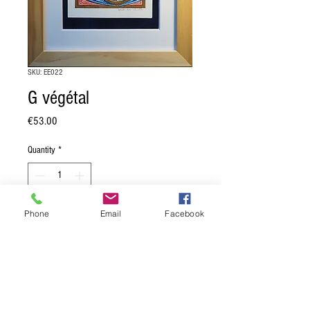
SKU: EE022
G végétal
Price
€53.00
Quantity
*
Phone
Email
Facebook
Add to Cart
Lettrine G aux ornements végétaux.
Enluminure sur papier aqurelle.
D'après des motifs végétaux du XVème.
Dimension encadrée: 18 x 24 cm.