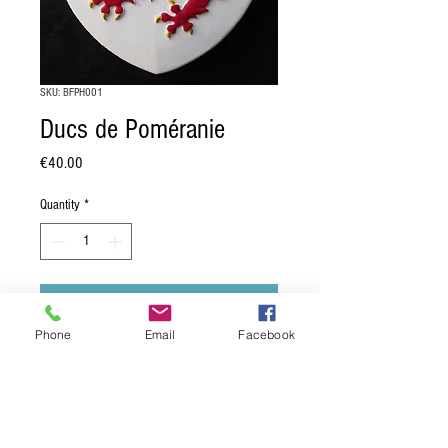
SKU: BFPH001
Ducs de Poméranie
Price
€40.00
Quantity
*
Add to Cart
Phone
Email
Facebook
Blason des Ducs de Poméranie:
"d'argent, au griffon de gueules, armé et
becqué d'or".
Dimension: 15 x 19 cm.