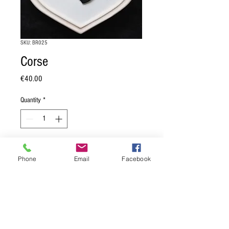
SKU: BR025
Corse
Price
€40.00
Quantity
*
Add to Cart
Phone
Email
Facebook
Blason de Corse:
"D'argent à la tête de
Maure de sable".
Dimension: 16,5 x 20,5 cm.
Moulage en pierre reconstituée, muni
d'une attache au dos.