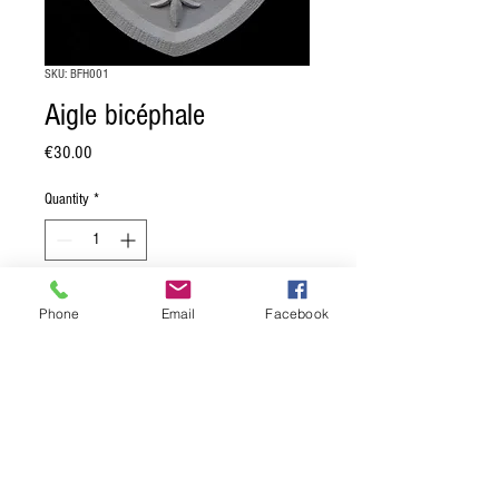
SKU: BFH001
Aigle bicéphale
Price
€30.00
Quantity
*
Add to Cart
Phone
Email
Facebook
Blason à l'aigle bicéphale.
Dimension: 20 x 23 cm.
Moulage en pierre reconstituée, muni
d'une attache au dos.